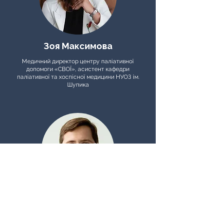
Зоя Максимова
​Медичний директор центру паліативної
допомоги «СВОЇ», асистент кафедри
паліативної та хоспісної медицини НУОЗ ім.
Шупика
Володимир Войтко
Керівник центру торакальної