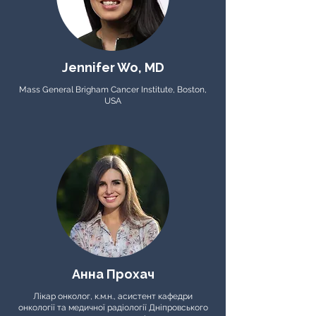
Jennifer Wo, MD
Mass General Brigham Cancer Institute, Boston,
USA
Анна Прохач
Лікар онколог, к.м.н., асистент кафедри
онкології та медичної радіології Дніпровського