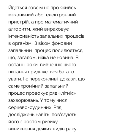
Йдеться зовсім не про якийсь 
механічний або  електронний 
пристрій, а про математичний 
алгоритм, який вираховує  
інтенсивність запальних процесів 
в організмі. З віком фоновий 
запальний  процес посилюється, 
що, загалом, ніяка не новина. В 
останні роки  вивченню цього 
питання приділяється багато 
уваги. І є переконливі  докази, що 
саме хронічний запальний 
процес провокує ряд «літніх»  
захворювань. У тому числі і 
серцево-судинних. Ряд 
досліджень навіть  пов'язують 
його з ростом ризику 
виникнення деяких видів раку.