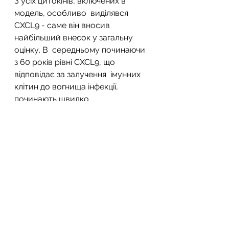
З усіх цитокінів, включених в 
модель, особливо  виділявся 
CXCL9 - саме він вносив 
найбільший внесок у загальну 
оцінку. В  середньому починаючи 
з 60 років рівні CXCL9, що 
відповідає за залучення  імунних 
клітин до вогнища інфекції, 
починають швидко 
збільшуватися.
Додаткове вивчення показало, 
що підвищення рівнів  CXCL9 
також прямо пов'язане зі 
збільшенням ризику серцево-
судинних  захворювань.
Андрій Лукашенко, д.мед.н.