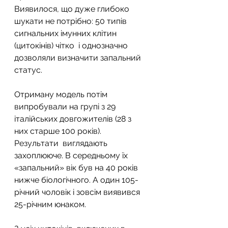
Виявилося, що дуже глибоко  
шукати не потрібно: 50 типів 
сигнальних імунних клітин 
(цитокінів) чітко  і однозначно 
дозволяли визначити запальний 
статус.
Отриману модель потім 
випробували на групі з 29  
італійських довгожителів (28 з 
них старше 100 років). 
Результати  виглядають 
захоплююче. В середньому їх 
«запальний» вік був на 40 років  
нижче біологічного. А один 105-
річний чоловік і зовсім виявився  
25-річним юнаком.