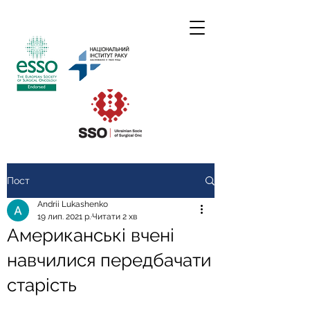
Пост
Andrii Lukashenko
19 лип. 2021 р.
Читати 2 хв
Американські вчені
навчилися передбачати
старість