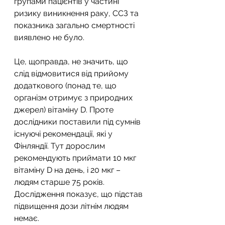
групами пацієнтів у частині 
ризику виникнення раку, ССЗ та 
показника загально смертності 
виявлено не було.
Це, щоправда, не значить, що 
слід відмовитися від прийому 
додаткового (понад те, що 
організм отримує з природних 
джерел) вітаміну D. Проте 
дослідники поставили під сумнів 
існуючі рекомендації, які у 
Фінляндії. Тут дорослим 
рекомендують приймати 10 мкг 
вітаміну D на день, і 20 мкг – 
людям старше 75 років. 
Дослідження показує, що підстав 
підвищення дози літнім людям 
немає.