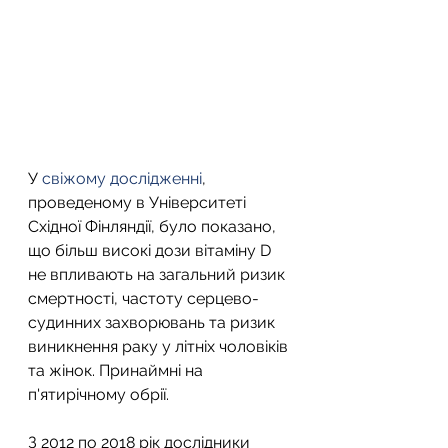
У 
свіжому дослідженні
, 
проведеному в Університеті 
Східної Фінляндії, було показано, 
що більш високі дози вітаміну D 
не впливають на загальний ризик 
смертності, частоту серцево-
судинних захворювань та ризик 
виникнення раку у літніх чоловіків 
та жінок. Принаймні на 
п'ятирічному обрії.
З 2012 по 2018 рік дослідники 