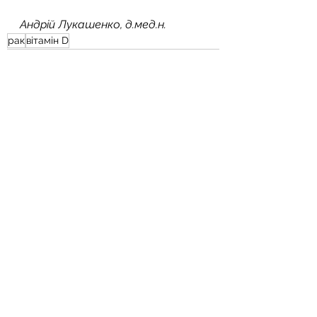
Андрій Лукашенко, д.мед.н.
рак
вітамін D
Дивитися всі
Останні пости