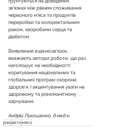
ґрунтуються на доведених 
зв'язках між рівнем споживання 
червоного м'яса та продуктів 
переробки та колоректальним 
раком, хворобами серця та 
діабетом.
Виявлений взаємозв'язок, 
вважають автори роботи, ще раз 
наголошує на необхідності 
коригування національних та 
глобальних програм охорони 
здоров'я. І акцентування уваги на 
здоровому та різноманітному 
харчуванні.
Андрій Лукашенко, д.мед.н.
рак
дієта
мясо