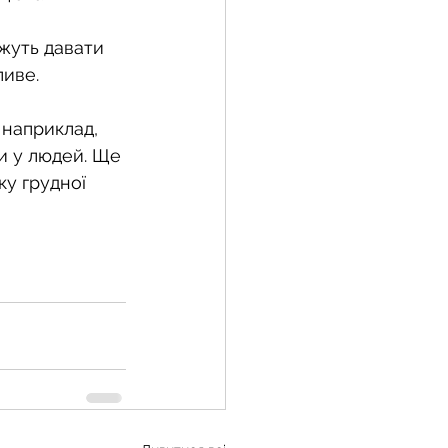
жуть давати 
ливе.
 наприклад, 
и у людей. Ще 
у грудної 