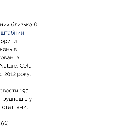
них близько 8 
сштабний 
торити 
жень в 
ковані в 
ture, Cell, 
о 2012 року.
овести 193 
труднощів у 
 статтями.
46% 