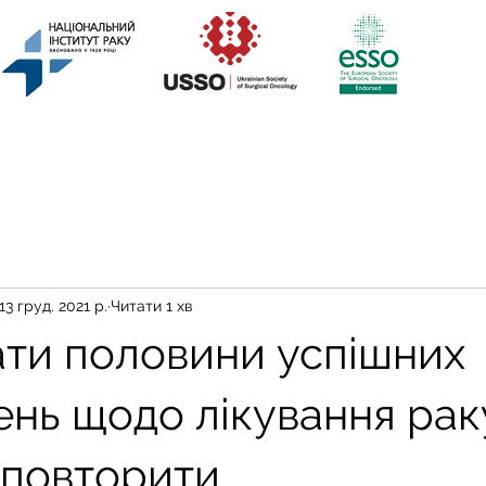
13 груд. 2021 р.
Читати 1 хв
ати половини успішних
ень щодо лікування рак
 повторити