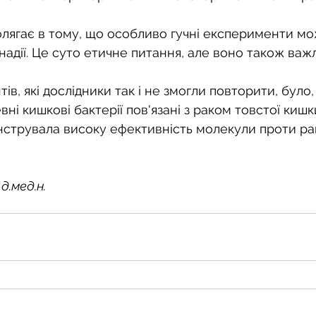
лягає в тому, що особливо гучні експерименти мо
адії. Це суто етичне питання, але воно також важ
в, які дослідники так і не змогли повторити, було,
ні кишкові бактерії пов'язані з раком товстої кишк
струвала високу ефективність молекули проти рак
д.мед.н.