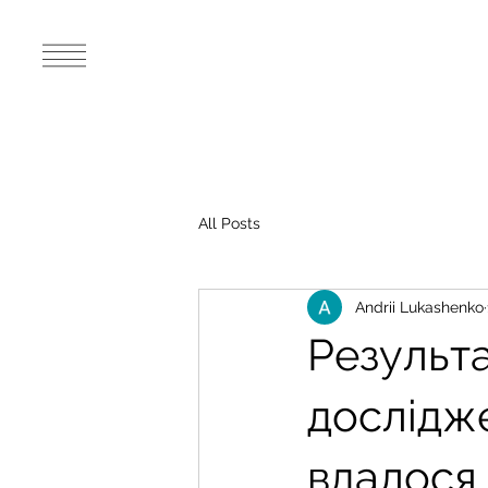
All Posts
Andrii Lukashenko
Результ
дослідж
вдалося