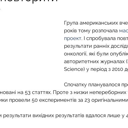
.
Група американських вче
років тому розпочала 
ма
проект
. І спробувала пов
результати ранніх дослід
онкології, які були опублі
авторитетних журналах (Na
Science) у період з 2010 д
Спочатку планувалося пр
новані на 53 статтях. Проте з низки непереборних 
ники провели 50 експериментів за 23 оригінальними
и результати вихідних результатів вдалося лише у 