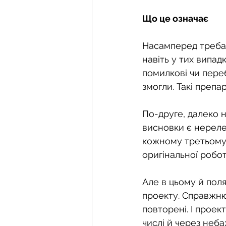
Що це означає
Насамперед треба 
навіть у тих випад
помилкові чи пере
змогли. Такі препа
По-друге, далеко 
висновки є нереле
кожному третьому 
оригінальної робот
Але в цьому й поля
проекту. Справжню 
повторені. І проек
числі й через неб