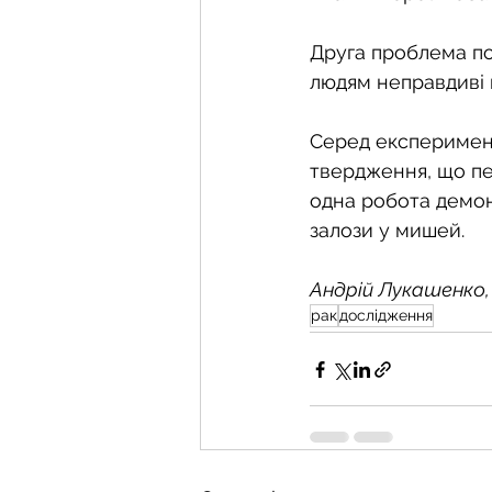
Друга проблема по
людям неправдиві н
Серед експерименті
твердження, що пев
одна робота демон
залози у мишей.
Андрій Лукашенко, 
рак
дослідження