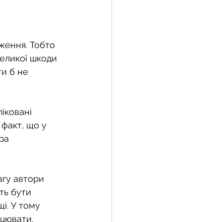
ження. Тобто 
великої шкоди 
и б не 
іковані 
факт, що у 
ра 
агу автори 
ть бути 
і. У тому 
ацювати.