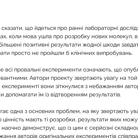
сказати, що йдеться про ранні лабораторні дослід
ках, коли мова ушла про розробку нових молекул, 
більшені позитивні результати жодної шкоди завдат
рати просто не пройшли б клінічних випробувань.
не всі провальні експерименти означають, що опубл
вантними. Автори проекту звертають увагу на той 
експерименті вони зіткнулися з небажанням авто
и допомагати їм із відтворенням результатів.
гає одна з основних проблем, на яку звертають ув
цінність мають ті розробки, результати яких можу
т наочно демонструє, що із цим є серйозні складнощ
ажання авторів оригінальних експериментів співпр