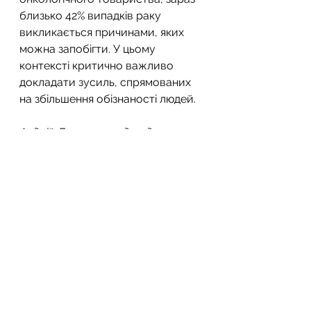
близько 42% випадків раку 
викликається причинами, яких 
можна запобігти. У цьому 
контексті критично важливо 
докладати зусиль, спрямованих 
на збільшення обізнаності людей.
Андрій Лукашенко, д.мед.н.
рак
причини раку
Дивитися всі
Останні пости