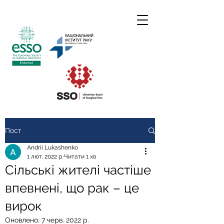
Пост
Andrii Lukashenko
1 лют. 2022 р.
Читати 1 хв
Сільські жителі частіше
впевнені, що рак – це
вирок
Оновлено:
7 черв. 2022 р.