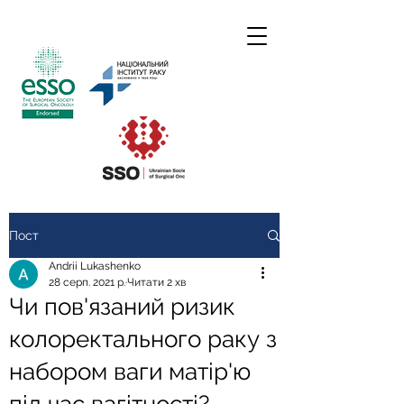
Пост
Andrii Lukashenko
28 серп. 2021 р.
Читати 2 хв
Чи пов'язаний ризик
колоректального раку з
набором ваги матір'ю