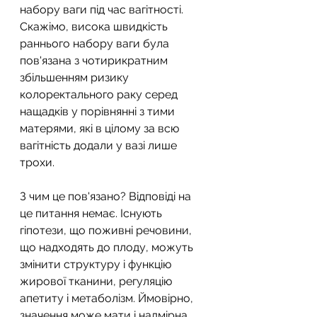
набору ваги під час вагітності. 
Скажімо, висока швидкість 
раннього набору ваги була 
пов'язана з чотирикратним 
збільшенням ризику 
колоректального раку серед 
нащадків у порівнянні з тими 
матерями, які в цілому за всю 
вагітність додали у вазі лише 
трохи.
З чим це пов'язано? Відповіді на 
це питання немає. Існують 
гіпотези, що поживні речовини, 
що надходять до плоду, можуть 
змінити структуру і функцію 
жирової тканини, регуляцію 
апетиту і метаболізм. Ймовірно, 
значення може мати і надмірна 