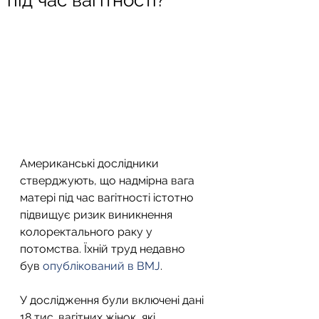
під час вагітності?
Американські дослідники 
стверджують, що надмірна вага 
матері під час вагітності істотно 
підвищує ризик виникнення 
колоректального раку у 
потомства. Їхній труд недавно 
був 
опублікований в BMJ
.
У дослідження були включені дані 
18 тис. вагітних жінок, які 