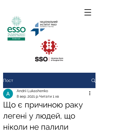
Пост
Andrii Lukashenko
8 вер. 2021 р.
Читати 1 хв
Що є причиною раку
легені у людей, що
ніколи не палили