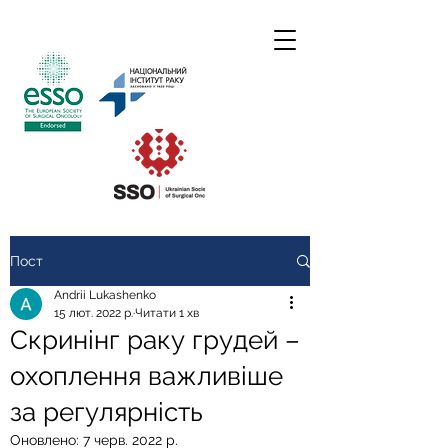
Пост
Andrii Lukashenko
15 лют. 2022 р.
Читати 1 хв
Скринінг раку грудей –
охоплення важливіше
за регулярність
Оновлено:
7 черв. 2022 р.