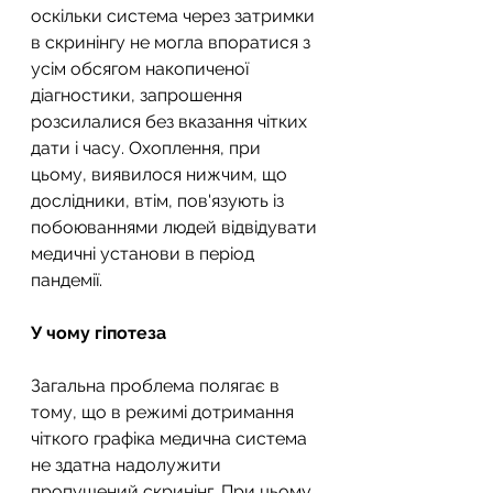
оскільки система через затримки 
в скринінгу не могла впоратися з 
усім обсягом накопиченої 
діагностики, запрошення 
розсилалися без вказання чітких 
дати і часу. Охоплення, при 
цьому, виявилося нижчим, що 
дослідники, втім, пов'язують із 
побоюваннями людей відвідувати 
медичні установи в період 
пандемії.
У чому гіпотеза
Загальна проблема полягає в 
тому, що в режимі дотримання 
чіткого графіка медична система 
не здатна надолужити 
пропущений скринінг. При цьому 