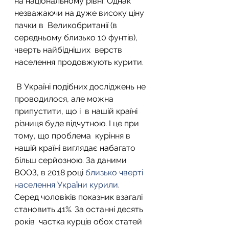
на національному рівні. Однак 
незважаючи на дуже високу ціну 
пачки в  Великобританії (в 
середньому близько 10 фунтів), 
чверть найбідніших  верств 
населення продовжують курити.
 В Україні подібних досліджень не 
проводилося, але можна 
припустити, що і  в нашій країні 
різниця буде відчутною. І це при 
тому, що проблема  куріння в 
нашій країні виглядає набагато 
більш серйозною. За даними  
ВООЗ, в 2018 році 
близько чверті 
населення України курили
.  
Серед чоловіків показник взагалі 
становить 41%. За останні десять 
років  частка курців обох статей 