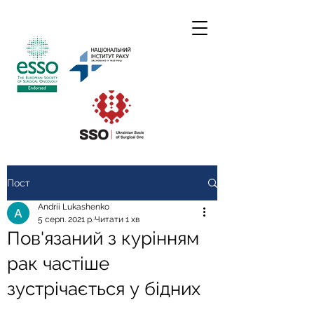
Пост
Andrii Lukashenko
5 серп. 2021 р.
Читати 1 хв
Пов'язаний з курінням
рак частіше
зустрічається у бідних