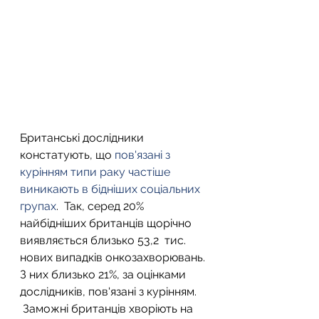
Британські дослідники 
констатують, що 
пов'язані з 
курінням типи раку частіше 
виникають в бідніших соціальних 
групах
.  Так, серед 20% 
найбідніших британців щорічно 
виявляється близько 53,2  тис. 
нових випадків онкозахворювань. 
З них близько 21%, за оцінками  
дослідників, пов'язані з курінням.
 Заможні британців хворіють на 