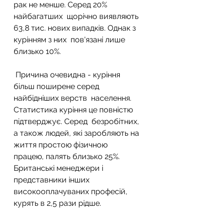
рак не менше. Серед 20% 
найбагатших  щорічно виявляють 
63,8 тис. нових випадків. Однак з 
курінням з них  пов'язані лише 
близько 10%.
 Причина очевидна - куріння 
більш поширене серед 
найбідніших верств  населення. 
Статистика куріння це повністю 
підтверджує. Серед  безробітних, 
а також людей, які заробляють на 
життя простою фізичною  
працею, палять близько 25%. 
Британські менеджери і 
представники інших  
високооплачуваних професій, 
курять в 2,5 рази рідше.