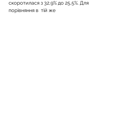
скоротилася з 32,9% до 25,5%. Для 
порівняння в  тій же 
Великобританії аналогічні 
показники становлять 30,3% і 
19,2%.
Андрій Лукашенко, д.мед.н.
рак
ризик раку
куріння
тютюн
боротьба з курінням
Дивитися всі
Останні пости